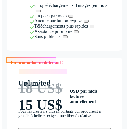
Cinq téléchargements d'images par mois
Un pack par mois
Aucune attribution requise
Téléchargements plus rapides
Assistance prioritaire
Sans publicités
En promotion maintenant !
En promotion maintenant !
Unlimited
18 US$
USD par mois
facturé
15 US$
annuellement
Pour les créateurs plus importants qui produisent à
grande échelle et exigent une liberté créative