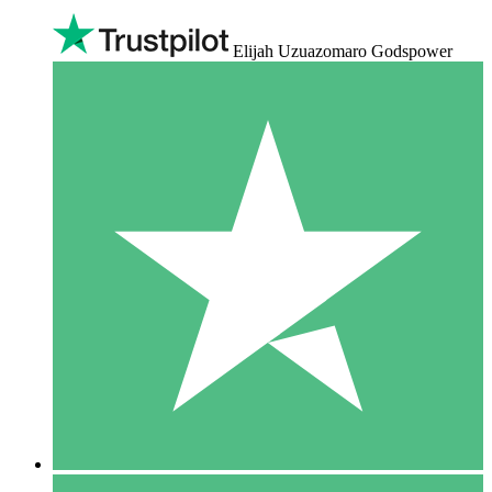
Elijah Uzuazomaro Godspower