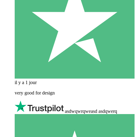
il y a 1 jour
very good for design
asdwqwrqweasd asdqwerq