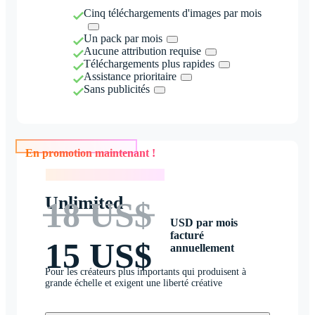
Cinq téléchargements d'images par mois
Un pack par mois
Aucune attribution requise
Téléchargements plus rapides
Assistance prioritaire
Sans publicités
En promotion maintenant !
En promotion maintenant !
Unlimited
18 US$
USD par mois
facturé
15 US$
annuellement
Pour les créateurs plus importants qui produisent à
grande échelle et exigent une liberté créative