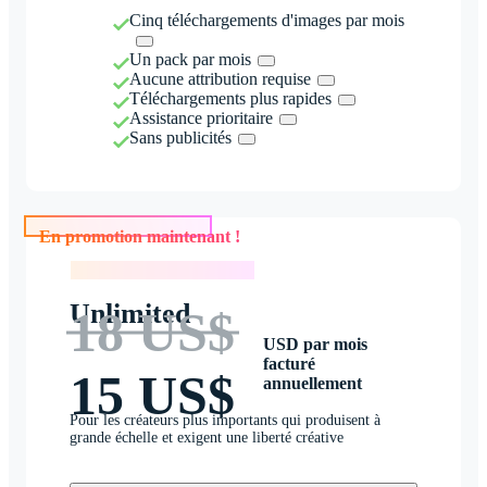
Cinq téléchargements d'images par mois
Un pack par mois
Aucune attribution requise
Téléchargements plus rapides
Assistance prioritaire
Sans publicités
En promotion maintenant !
En promotion maintenant !
Unlimited
18 US$
USD par mois
facturé
15 US$
annuellement
Pour les créateurs plus importants qui produisent à
grande échelle et exigent une liberté créative