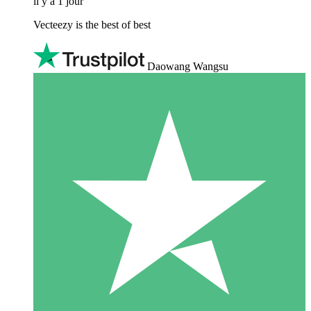
il y a 1 jour
Vecteezy is the best of best
Daowang Wangsu