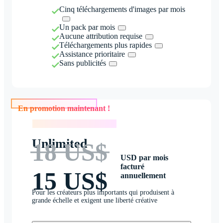
Cinq téléchargements d'images par mois
Un pack par mois
Aucune attribution requise
Téléchargements plus rapides
Assistance prioritaire
Sans publicités
En promotion maintenant !
En promotion maintenant !
Unlimited
18 US$
USD par mois
facturé
15 US$
annuellement
Pour les créateurs plus importants qui produisent à
grande échelle et exigent une liberté créative