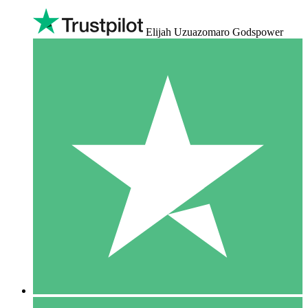
Elijah Uzuazomaro Godspower