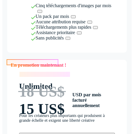
Cinq téléchargements d'images par mois
Un pack par mois
Aucune attribution requise
Téléchargements plus rapides
Assistance prioritaire
Sans publicités
En promotion maintenant !
En promotion maintenant !
Unlimited
18 US$
USD par mois
facturé
15 US$
annuellement
Pour les créateurs plus importants qui produisent à
grande échelle et exigent une liberté créative