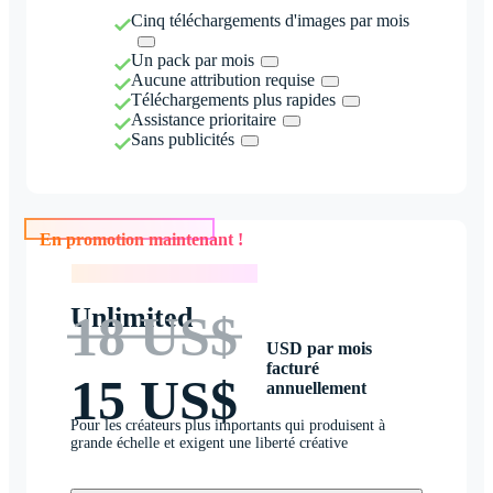
Cinq téléchargements d'images par mois
Un pack par mois
Aucune attribution requise
Téléchargements plus rapides
Assistance prioritaire
Sans publicités
En promotion maintenant !
En promotion maintenant !
Unlimited
18 US$
USD par mois
facturé
15 US$
annuellement
Pour les créateurs plus importants qui produisent à
grande échelle et exigent une liberté créative