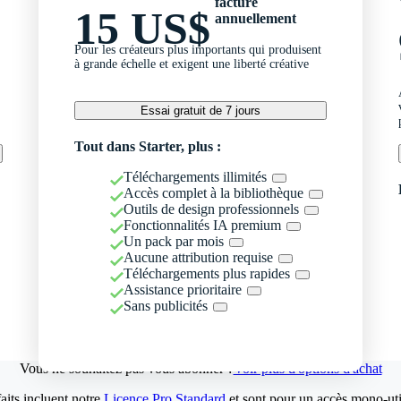
facturé
15 US$
annuellement
Pour les créateurs plus importants qui produisent
à grande échelle et exigent une liberté créative
Essai gratuit de 7 jours
Tout dans Starter, plus :
Téléchargements illimités
Accès complet à la bibliothèque
Outils de design professionnels
Fonctionnalités IA premium
Un pack par mois
Aucune attribution requise
Téléchargements plus rapides
Assistance prioritaire
Sans publicités
Vous ne souhaitez pas vous abonner ?
Voir plus d'options d'achat
aits incluent notre
Licence Pro Standard
et sont pour un accès mono-util