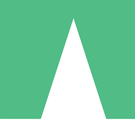
Packs de Crédits Individuels
 à l'utilisation avec des crédits de téléchargement. Sans engagement me
1 Téléchargement
5 Téléchargements
10 Téléchargement
10
15
20
US$
00
US$
00
US$
00