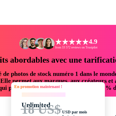
4.9
from 33 572 reviews on Trustpilot
its abordables avec une tarificat
é de photos de stock numéro 1 dans le mond
. Elle permet aux marques, aux créateurs et 
En promotion maintenant !
 qui permettent d'économiser jusqu'à 76 % d
En promotion maintenant !
Unlimited
18 US$
USD par mois