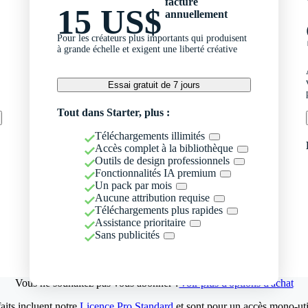
facturé
15 US$
annuellement
Pour les créateurs plus importants qui produisent
à grande échelle et exigent une liberté créative
Essai gratuit de 7 jours
Tout dans Starter, plus :
Téléchargements illimités
Accès complet à la bibliothèque
Outils de design professionnels
Fonctionnalités IA premium
Un pack par mois
Aucune attribution requise
Téléchargements plus rapides
Assistance prioritaire
Sans publicités
Vous ne souhaitez pas vous abonner ?
Voir plus d'options d'achat
aits incluent notre
Licence Pro Standard
et sont pour un accès mono-util