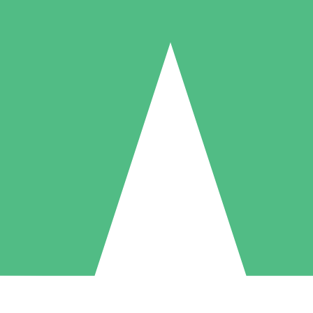
Packs de Crédits Individuels
 à l'utilisation avec des crédits de téléchargement. Sans engagement me
1 Téléchargement
5 Téléchargements
10 Téléchargement
10
15
20
US$
00
US$
00
US$
00