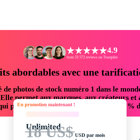
4.9
from 33 572 reviews on Trustpilot
its abordables avec une tarificat
é de photos de stock numéro 1 dans le mond
. Elle permet aux marques, aux créateurs et 
En promotion maintenant !
 qui permettent d'économiser jusqu'à 76 % d
En promotion maintenant !
Unlimited
18 US$
USD par mois