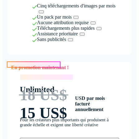
Cinq téléchargements d'images par mois
Un pack par mois
Aucune attribution requise
Téléchargements plus rapides
Assistance prioritaire
Sans publicités
En promotion maintenant !
En promotion maintenant !
Unlimited
18 US$
USD par mois
facturé
15 US$
annuellement
Pour les créateurs plus importants qui produisent à
grande échelle et exigent une liberté créative