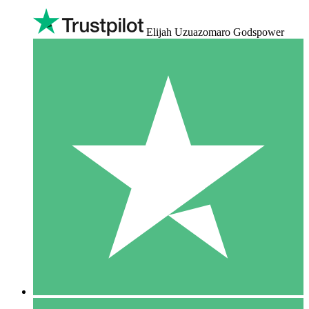
Elijah Uzuazomaro Godspower