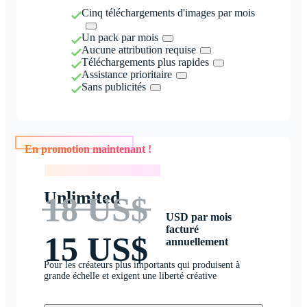
Cinq téléchargements d'images par mois
Un pack par mois
Aucune attribution requise
Téléchargements plus rapides
Assistance prioritaire
Sans publicités
En promotion maintenant !
En promotion maintenant !
Unlimited
18 US$
USD par mois
facturé
15 US$
annuellement
Pour les créateurs plus importants qui produisent à
grande échelle et exigent une liberté créative