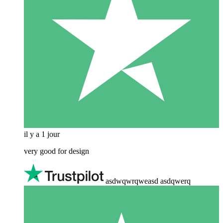
il y a 1 jour
very good for design
asdwqwrqweasd asdqwerq