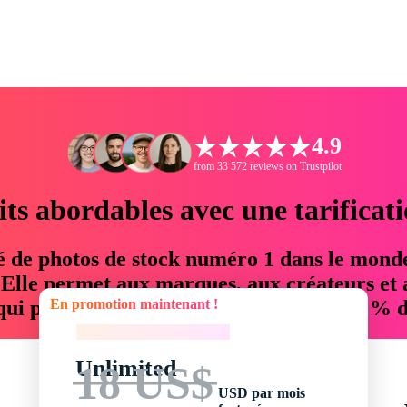
4.9
from 33 572 reviews on Trustpilot
its abordables avec une tarificat
é de photos de stock numéro 1 dans le mond
. Elle permet aux marques, aux créateurs et 
En promotion maintenant !
 qui permettent d'économiser jusqu'à 76 % d
En promotion maintenant !
Unlimited
18 US$
USD par mois