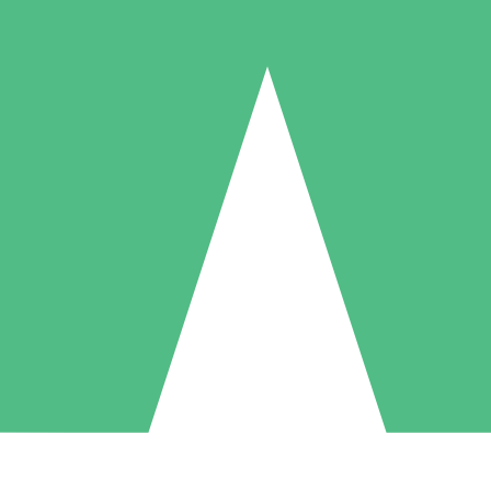
Packs de Crédits Individuels
 à l'utilisation avec des crédits de téléchargement. Sans engagement me
1 Téléchargement
5 Téléchargements
10 Téléchargement
10
15
20
US$
00
US$
00
US$
00