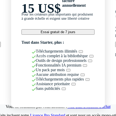
facturé
15 US$
annuellement
Pour les créateurs plus importants qui produisent
à grande échelle et exigent une liberté créative
Essai gratuit de 7 jours
Tout dans Starter, plus :
Téléchargements illimités
Accès complet à la bibliothèque
Outils de design professionnels
Fonctionnalités IA premium
Un pack par mois
Aucune attribution requise
Téléchargements plus rapides
Assistance prioritaire
Sans publicités
Vous ne souhaitez pas vous abonner ?
Voir plus d'options d'achat
aits incluent notre
Licence Pro Standard
et sont pour un accès mono-util