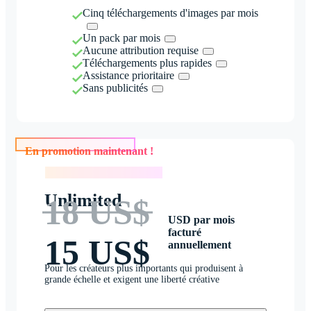
Cinq téléchargements d'images par mois
Un pack par mois
Aucune attribution requise
Téléchargements plus rapides
Assistance prioritaire
Sans publicités
En promotion maintenant !
En promotion maintenant !
Unlimited
18 US$
USD par mois
facturé
15 US$
annuellement
Pour les créateurs plus importants qui produisent à
grande échelle et exigent une liberté créative