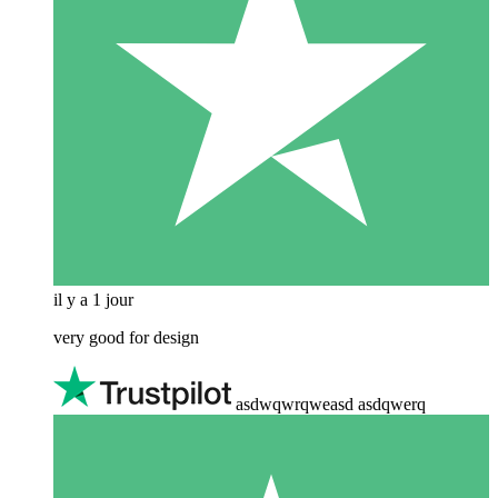
il y a 1 jour
very good for design
asdwqwrqweasd asdqwerq