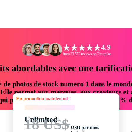
4.9
from 33 572 reviews on Trustpilot
its abordables avec une tarificat
é de photos de stock numéro 1 dans le mond
. Elle permet aux marques, aux créateurs et 
En promotion maintenant !
 qui permettent d'économiser jusqu'à 76 % d
En promotion maintenant !
Unlimited
18 US$
USD par mois