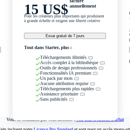
facturé
15 US$
annuellement
Pour les créateurs plus importants qui produisent
à grande échelle et exigent une liberté créative
Essai gratuit de 7 jours
Tout dans Starter, plus :
Téléchargements illimités
Accès complet à la bibliothèque
Outils de design professionnels
Fonctionnalités IA premium
Un pack par mois
Aucune attribution requise
Téléchargements plus rapides
Assistance prioritaire
Sans publicités
Vous ne souhaitez pas vous abonner ?
Voir plus d'options d'achat
aits incluent notre
Licence Pro Standard
et sont pour un accès mono-util