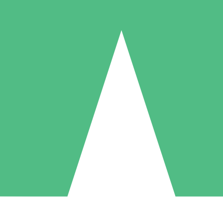
Packs de Crédits Individuels
 à l'utilisation avec des crédits de téléchargement. Sans engagement me
1 Téléchargement
5 Téléchargements
10 Téléchargement
10
15
20
US$
00
US$
00
US$
00