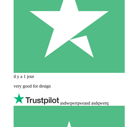
il y a 1 jour
very good for design
asdwqwrqweasd asdqwerq