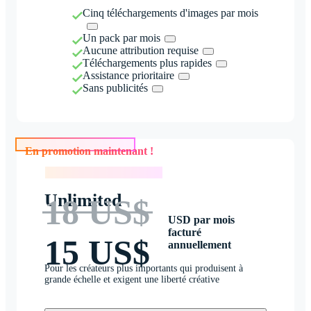
Cinq téléchargements d'images par mois
Un pack par mois
Aucune attribution requise
Téléchargements plus rapides
Assistance prioritaire
Sans publicités
En promotion maintenant !
En promotion maintenant !
Unlimited
18 US$
USD par mois
facturé
15 US$
annuellement
Pour les créateurs plus importants qui produisent à
grande échelle et exigent une liberté créative