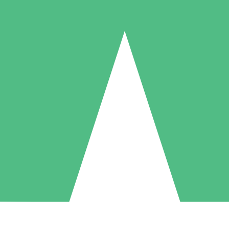
Packs de Crédits Individuels
 à l'utilisation avec des crédits de téléchargement. Sans engagement me
1 Téléchargement
5 Téléchargements
10 Téléchargement
10
15
20
US$
00
US$
00
US$
00