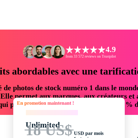
4.9
from 33 572 reviews on Trustpilot
its abordables avec une tarificat
é de photos de stock numéro 1 dans le mond
. Elle permet aux marques, aux créateurs et 
En promotion maintenant !
 qui permettent d'économiser jusqu'à 76 % d
En promotion maintenant !
Unlimited
18 US$
USD par mois