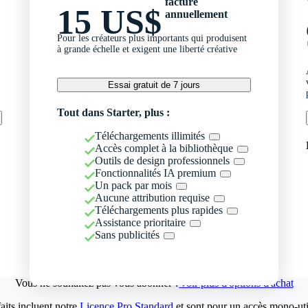
facturé
15 US$
annuellement
Pour les créateurs plus importants qui produisent
à grande échelle et exigent une liberté créative
Essai gratuit de 7 jours
Tout dans Starter, plus :
Téléchargements illimités
Accès complet à la bibliothèque
Outils de design professionnels
Fonctionnalités IA premium
Un pack par mois
Aucune attribution requise
Téléchargements plus rapides
Assistance prioritaire
Sans publicités
Vous ne souhaitez pas vous abonner ?
Voir plus d'options d'achat
aits incluent notre
Licence Pro Standard
et sont pour un accès mono-util