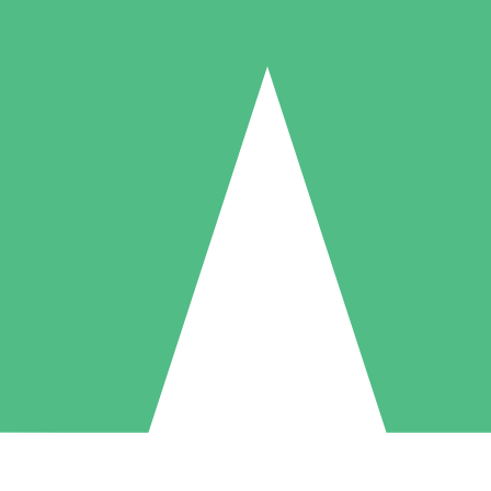
Packs de Crédits Individuels
 à l'utilisation avec des crédits de téléchargement. Sans engagement me
1 Téléchargement
5 Téléchargements
10 Téléchargement
10
15
20
US$
00
US$
00
US$
00