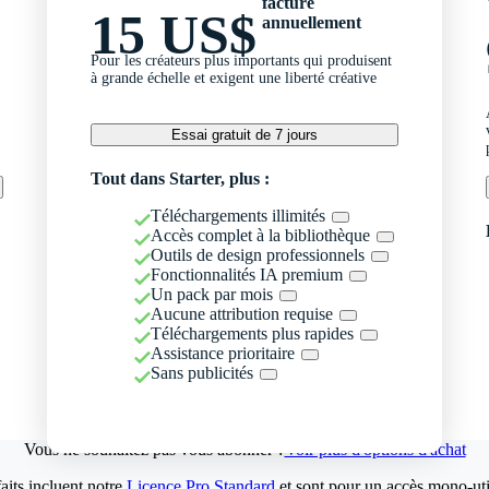
facturé
15 US$
annuellement
Pour les créateurs plus importants qui produisent
à grande échelle et exigent une liberté créative
Essai gratuit de 7 jours
Tout dans Starter, plus :
Téléchargements illimités
Accès complet à la bibliothèque
Outils de design professionnels
Fonctionnalités IA premium
Un pack par mois
Aucune attribution requise
Téléchargements plus rapides
Assistance prioritaire
Sans publicités
Vous ne souhaitez pas vous abonner ?
Voir plus d'options d'achat
aits incluent notre
Licence Pro Standard
et sont pour un accès mono-util