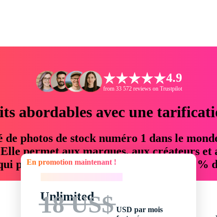
4.9
from 33 572 reviews on Trustpilot
its abordables avec une tarificat
é de photos de stock numéro 1 dans le mond
. Elle permet aux marques, aux créateurs et 
En promotion maintenant !
 qui permettent d'économiser jusqu'à 76 % d
En promotion maintenant !
Unlimited
18 US$
USD par mois