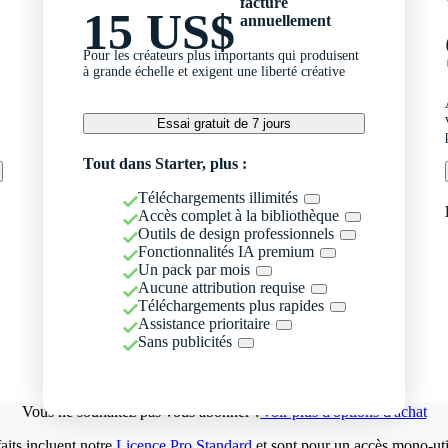
facturé
15 US$
annuellement
Pour les créateurs plus importants qui produisent
à grande échelle et exigent une liberté créative
Essai gratuit de 7 jours
Tout dans Starter, plus :
Téléchargements illimités
Accès complet à la bibliothèque
Outils de design professionnels
Fonctionnalités IA premium
Un pack par mois
Aucune attribution requise
Téléchargements plus rapides
Assistance prioritaire
Sans publicités
Vous ne souhaitez pas vous abonner ?
Voir plus d'options d'achat
aits incluent notre
Licence Pro Standard
et sont pour un accès mono-util