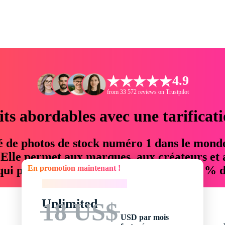
4.9
from 33 572 reviews on Trustpilot
its abordables avec une tarificat
é de photos de stock numéro 1 dans le mond
. Elle permet aux marques, aux créateurs et 
En promotion maintenant !
 qui permettent d'économiser jusqu'à 76 % d
En promotion maintenant !
Unlimited
18 US$
USD par mois