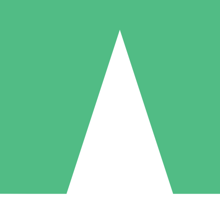
Packs de Crédits Individuels
 à l'utilisation avec des crédits de téléchargement. Sans engagement me
1 Téléchargement
5 Téléchargements
10 Téléchargement
10
15
20
US$
00
US$
00
US$
00