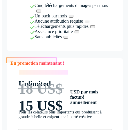
Cinq téléchargements d'images par mois
Un pack par mois
Aucune attribution requise
Téléchargements plus rapides
Assistance prioritaire
Sans publicités
En promotion maintenant !
En promotion maintenant !
Unlimited
18 US$
USD par mois
facturé
15 US$
annuellement
Pour les créateurs plus importants qui produisent à
grande échelle et exigent une liberté créative