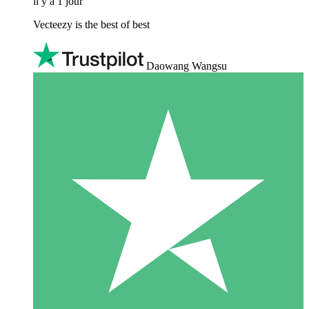
il y a 1 jour
Vecteezy is the best of best
Daowang Wangsu