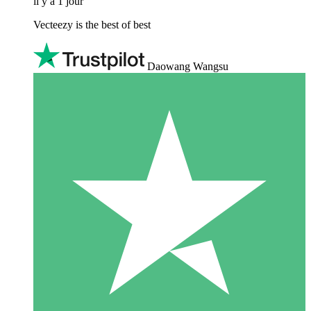
il y a 1 jour
Vecteezy is the best of best
Daowang Wangsu