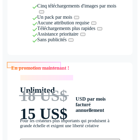
Cinq téléchargements d'images par mois
Un pack par mois
Aucune attribution requise
Téléchargements plus rapides
Assistance prioritaire
Sans publicités
En promotion maintenant !
En promotion maintenant !
Unlimited
18 US$
USD par mois
facturé
15 US$
annuellement
Pour les créateurs plus importants qui produisent à
grande échelle et exigent une liberté créative