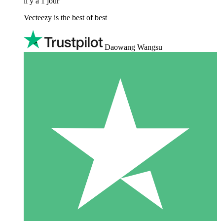
il y a 1 jour
Vecteezy is the best of best
Daowang Wangsu