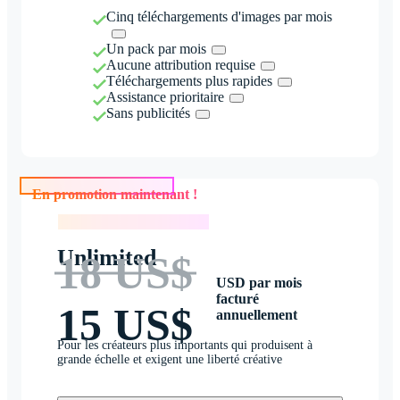
Cinq téléchargements d'images par mois
Un pack par mois
Aucune attribution requise
Téléchargements plus rapides
Assistance prioritaire
Sans publicités
En promotion maintenant !
En promotion maintenant !
Unlimited
18 US$
USD par mois
facturé
15 US$
annuellement
Pour les créateurs plus importants qui produisent à
grande échelle et exigent une liberté créative