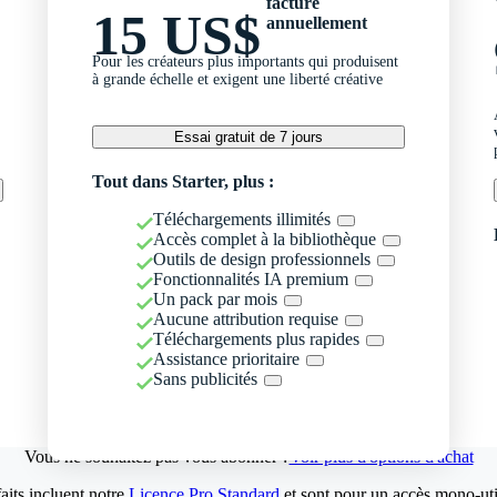
facturé
15 US$
annuellement
Pour les créateurs plus importants qui produisent
à grande échelle et exigent une liberté créative
Essai gratuit de 7 jours
Tout dans Starter, plus :
Téléchargements illimités
Accès complet à la bibliothèque
Outils de design professionnels
Fonctionnalités IA premium
Un pack par mois
Aucune attribution requise
Téléchargements plus rapides
Assistance prioritaire
Sans publicités
Vous ne souhaitez pas vous abonner ?
Voir plus d'options d'achat
aits incluent notre
Licence Pro Standard
et sont pour un accès mono-util