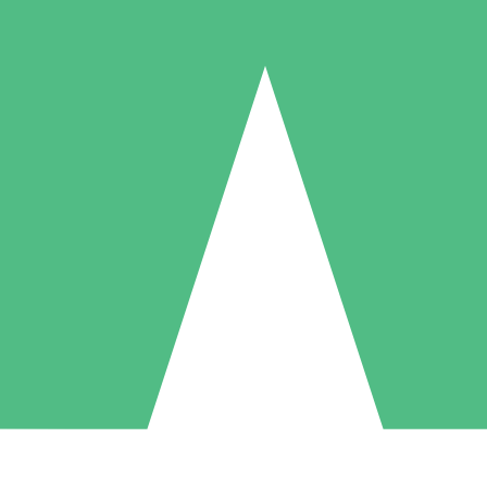
Packs de Crédits Individuels
 à l'utilisation avec des crédits de téléchargement. Sans engagement me
1 Téléchargement
5 Téléchargements
10 Téléchargement
10
15
20
US$
00
US$
00
US$
00