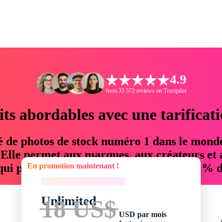
4.9
from 33 572 reviews on Trustpilot
its abordables avec une tarificat
é de photos de stock numéro 1 dans le mond
. Elle permet aux marques, aux créateurs et 
En promotion maintenant !
 qui permettent d'économiser jusqu'à 76 % d
En promotion maintenant !
Unlimited
18 US$
USD par mois