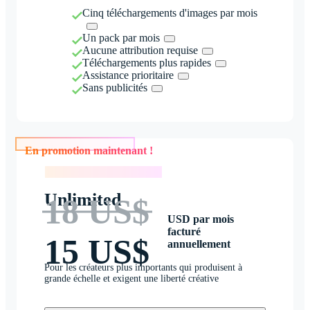
Cinq téléchargements d'images par mois
Un pack par mois
Aucune attribution requise
Téléchargements plus rapides
Assistance prioritaire
Sans publicités
En promotion maintenant !
En promotion maintenant !
Unlimited
18 US$
USD par mois
facturé
15 US$
annuellement
Pour les créateurs plus importants qui produisent à
grande échelle et exigent une liberté créative