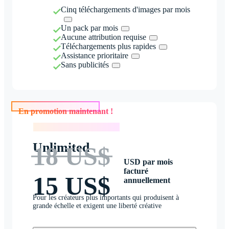
Cinq téléchargements d'images par mois
Un pack par mois
Aucune attribution requise
Téléchargements plus rapides
Assistance prioritaire
Sans publicités
En promotion maintenant !
En promotion maintenant !
Unlimited
18 US$
USD par mois
facturé
15 US$
annuellement
Pour les créateurs plus importants qui produisent à
grande échelle et exigent une liberté créative