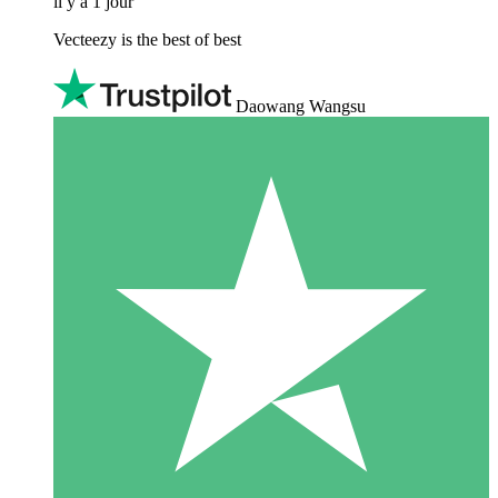
il y a 1 jour
Vecteezy is the best of best
Daowang Wangsu