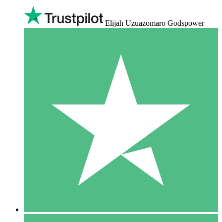
Elijah Uzuazomaro Godspower