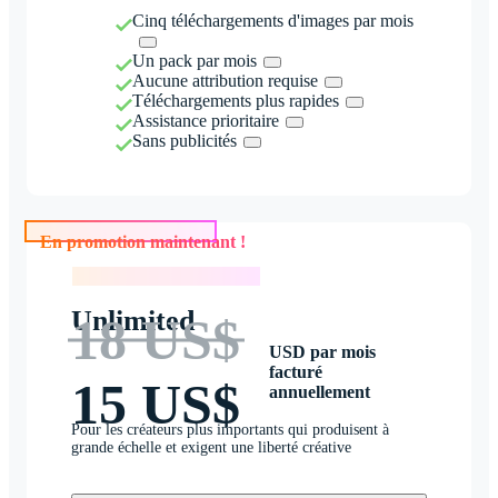
Cinq téléchargements d'images par mois
Un pack par mois
Aucune attribution requise
Téléchargements plus rapides
Assistance prioritaire
Sans publicités
En promotion maintenant !
En promotion maintenant !
Unlimited
18 US$
USD par mois
facturé
15 US$
annuellement
Pour les créateurs plus importants qui produisent à
grande échelle et exigent une liberté créative