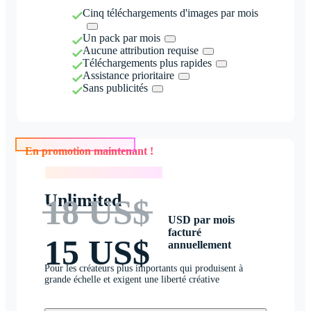
Cinq téléchargements d'images par mois
Un pack par mois
Aucune attribution requise
Téléchargements plus rapides
Assistance prioritaire
Sans publicités
En promotion maintenant !
En promotion maintenant !
Unlimited
18 US$
USD par mois
facturé
15 US$
annuellement
Pour les créateurs plus importants qui produisent à
grande échelle et exigent une liberté créative