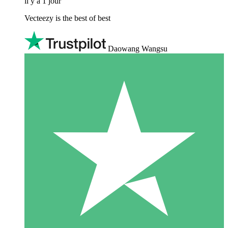
il y a 1 jour
Vecteezy is the best of best
Daowang Wangsu