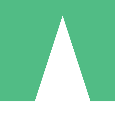
Packs de Crédits Individuels
 à l'utilisation avec des crédits de téléchargement. Sans engagement me
1 Téléchargement
5 Téléchargements
10 Téléchargement
10
15
20
US$
00
US$
00
US$
00