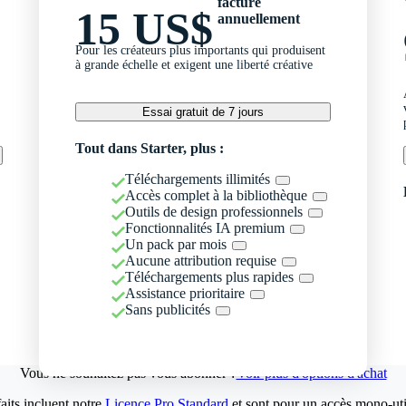
facturé
15 US$
annuellement
Pour les créateurs plus importants qui produisent
à grande échelle et exigent une liberté créative
Essai gratuit de 7 jours
Tout dans Starter, plus :
Téléchargements illimités
Accès complet à la bibliothèque
Outils de design professionnels
Fonctionnalités IA premium
Un pack par mois
Aucune attribution requise
Téléchargements plus rapides
Assistance prioritaire
Sans publicités
Vous ne souhaitez pas vous abonner ?
Voir plus d'options d'achat
aits incluent notre
Licence Pro Standard
et sont pour un accès mono-util