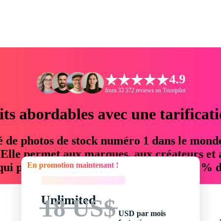
4.9
from 33 572 reviews on Trustpilot
its abordables avec une tarificat
é de photos de stock numéro 1 dans le mond
. Elle permet aux marques, aux créateurs et 
En promotion maintenant !
 qui permettent d'économiser jusqu'à 76 % d
En promotion maintenant !
Unlimited
18 US$
USD par mois