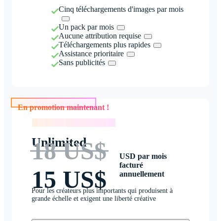
Cinq téléchargements d'images par mois
Un pack par mois
Aucune attribution requise
Téléchargements plus rapides
Assistance prioritaire
Sans publicités
En promotion maintenant !
En promotion maintenant !
Unlimited
18 US$
USD par mois
facturé
15 US$
annuellement
Pour les créateurs plus importants qui produisent à
grande échelle et exigent une liberté créative