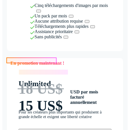
Cinq téléchargements d'images par mois
Un pack par mois
Aucune attribution requise
Téléchargements plus rapides
Assistance prioritaire
Sans publicités
En promotion maintenant !
En promotion maintenant !
Unlimited
18 US$
USD par mois
facturé
15 US$
annuellement
Pour les créateurs plus importants qui produisent à
grande échelle et exigent une liberté créative