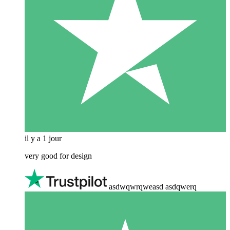
il y a 1 jour
very good for design
asdwqwrqweasd asdqwerq