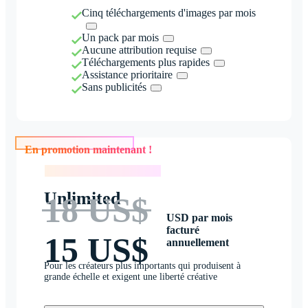
Cinq téléchargements d'images par mois
Un pack par mois
Aucune attribution requise
Téléchargements plus rapides
Assistance prioritaire
Sans publicités
En promotion maintenant !
En promotion maintenant !
Unlimited
18 US$
USD par mois
facturé
15 US$
annuellement
Pour les créateurs plus importants qui produisent à
grande échelle et exigent une liberté créative