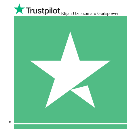
Elijah Uzuazomaro Godspower