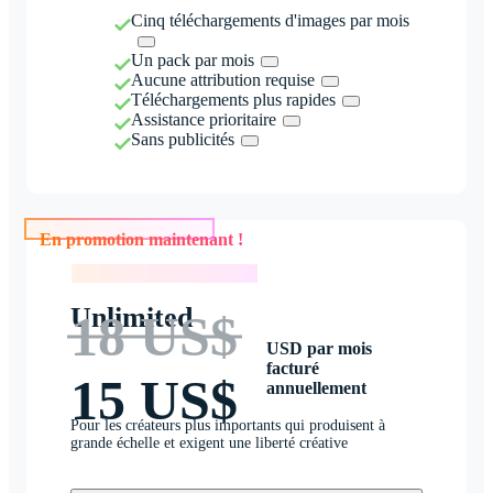
Cinq téléchargements d'images par mois
Un pack par mois
Aucune attribution requise
Téléchargements plus rapides
Assistance prioritaire
Sans publicités
En promotion maintenant !
En promotion maintenant !
Unlimited
18 US$
USD par mois
facturé
15 US$
annuellement
Pour les créateurs plus importants qui produisent à
grande échelle et exigent une liberté créative