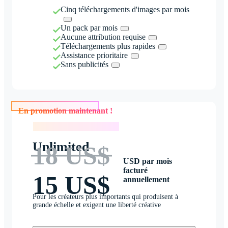
Cinq téléchargements d'images par mois
Un pack par mois
Aucune attribution requise
Téléchargements plus rapides
Assistance prioritaire
Sans publicités
En promotion maintenant !
En promotion maintenant !
Unlimited
18 US$
USD par mois
facturé
15 US$
annuellement
Pour les créateurs plus importants qui produisent à
grande échelle et exigent une liberté créative