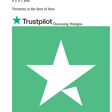
il y a 1 jour
Vecteezy is the best of best
Daowang Wangsu