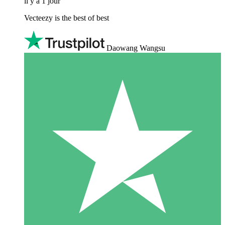
il y a 1 jour
Vecteezy is the best of best
Daowang Wangsu