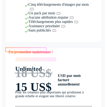
Cinq téléchargements d'images par mois
Un pack par mois
Aucune attribution requise
Téléchargements plus rapides
Assistance prioritaire
Sans publicités
En promotion maintenant !
En promotion maintenant !
Unlimited
18 US$
USD par mois
facturé
15 US$
annuellement
Pour les créateurs plus importants qui produisent à
grande échelle et exigent une liberté créative