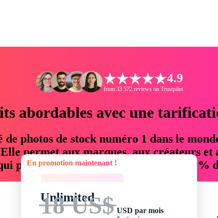
4.9
from 33 572 reviews on Trustpilot
its abordables avec une tarificat
é de photos de stock numéro 1 dans le mond
. Elle permet aux marques, aux créateurs et 
En promotion maintenant !
 qui permettent d'économiser jusqu'à 76 % d
En promotion maintenant !
Unlimited
18 US$
USD par mois