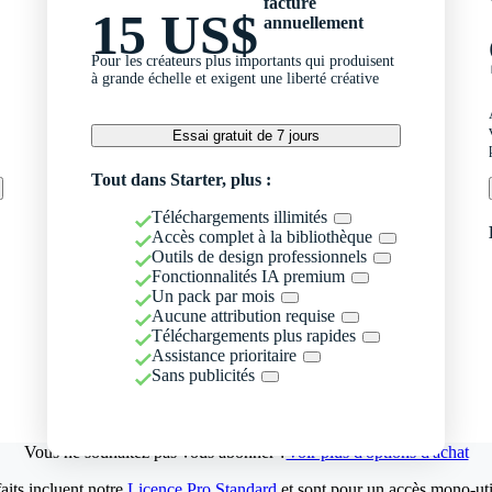
facturé
15 US$
annuellement
Pour les créateurs plus importants qui produisent
à grande échelle et exigent une liberté créative
Essai gratuit de 7 jours
Tout dans Starter, plus :
Téléchargements illimités
Accès complet à la bibliothèque
Outils de design professionnels
Fonctionnalités IA premium
Un pack par mois
Aucune attribution requise
Téléchargements plus rapides
Assistance prioritaire
Sans publicités
Vous ne souhaitez pas vous abonner ?
Voir plus d'options d'achat
aits incluent notre
Licence Pro Standard
et sont pour un accès mono-util