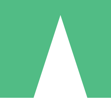
Packs de Crédits Individuels
 à l'utilisation avec des crédits de téléchargement. Sans engagement me
1 Téléchargement
5 Téléchargements
10 Téléchargement
10
15
20
US$
00
US$
00
US$
00