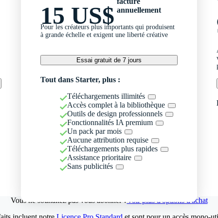
facturé
15 US$
annuellement
Pour les créateurs plus importants qui produisent
à grande échelle et exigent une liberté créative
Essai gratuit de 7 jours
Tout dans Starter, plus :
Téléchargements illimités
Accès complet à la bibliothèque
Outils de design professionnels
Fonctionnalités IA premium
Un pack par mois
Aucune attribution requise
Téléchargements plus rapides
Assistance prioritaire
Sans publicités
Vous ne souhaitez pas vous abonner ?
Voir plus d'options d'achat
aits incluent notre
Licence Pro Standard
et sont pour un accès mono-util