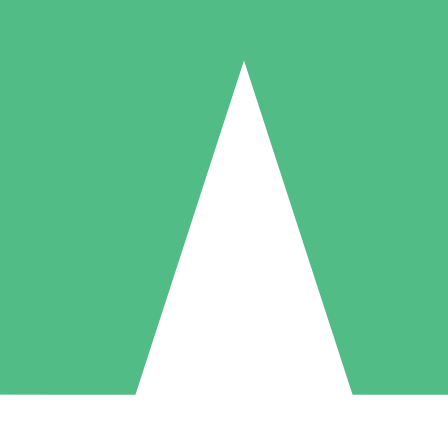
Packs de Crédits Individuels
 à l'utilisation avec des crédits de téléchargement. Sans engagement me
1 Téléchargement
5 Téléchargements
10 Téléchargement
10
15
20
US$
00
US$
00
US$
00