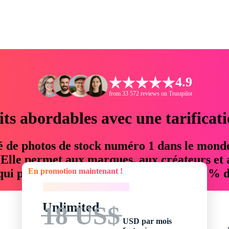
4.9
from 33 572 reviews on Trustpilot
its abordables avec une tarificat
é de photos de stock numéro 1 dans le mond
. Elle permet aux marques, aux créateurs et 
En promotion maintenant !
 qui permettent d'économiser jusqu'à 76 % d
En promotion maintenant !
Unlimited
18 US$
USD par mois