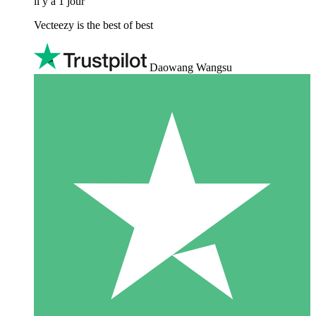
il y a 1 jour
Vecteezy is the best of best
Daowang Wangsu