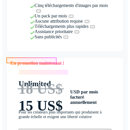
Cinq téléchargements d'images par mois
Un pack par mois
Aucune attribution requise
Téléchargements plus rapides
Assistance prioritaire
Sans publicités
En promotion maintenant !
En promotion maintenant !
Unlimited
18 US$
USD par mois
facturé
15 US$
annuellement
Pour les créateurs plus importants qui produisent à
grande échelle et exigent une liberté créative