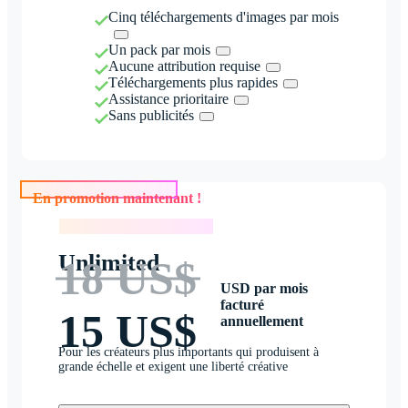
Cinq téléchargements d'images par mois
Un pack par mois
Aucune attribution requise
Téléchargements plus rapides
Assistance prioritaire
Sans publicités
En promotion maintenant !
En promotion maintenant !
Unlimited
18 US$
USD par mois
facturé
15 US$
annuellement
Pour les créateurs plus importants qui produisent à
grande échelle et exigent une liberté créative