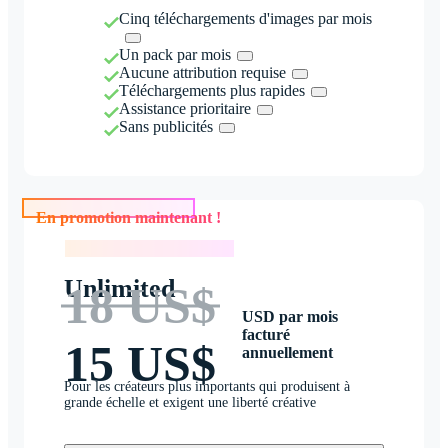
Cinq téléchargements d'images par mois
Un pack par mois
Aucune attribution requise
Téléchargements plus rapides
Assistance prioritaire
Sans publicités
En promotion maintenant !
En promotion maintenant !
Unlimited
18 US$
USD par mois
facturé
15 US$
annuellement
Pour les créateurs plus importants qui produisent à
grande échelle et exigent une liberté créative