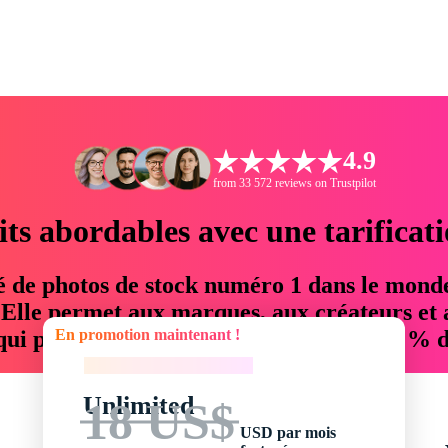
4.9
from 33 572 reviews on Trustpilot
its abordables avec une tarificat
é de photos de stock numéro 1 dans le mond
. Elle permet aux marques, aux créateurs et 
En promotion maintenant !
 qui permettent d'économiser jusqu'à 76 % d
En promotion maintenant !
Unlimited
18 US$
USD par mois