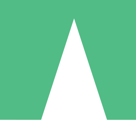
Packs de Crédits Individuels
 à l'utilisation avec des crédits de téléchargement. Sans engagement me
1 Téléchargement
5 Téléchargements
10 Téléchargement
10
15
20
US$
00
US$
00
US$
00