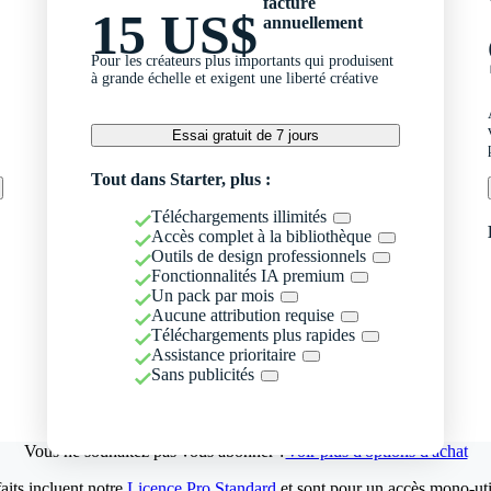
facturé
15 US$
annuellement
Pour les créateurs plus importants qui produisent
à grande échelle et exigent une liberté créative
Essai gratuit de 7 jours
Tout dans Starter, plus :
Téléchargements illimités
Accès complet à la bibliothèque
Outils de design professionnels
Fonctionnalités IA premium
Un pack par mois
Aucune attribution requise
Téléchargements plus rapides
Assistance prioritaire
Sans publicités
Vous ne souhaitez pas vous abonner ?
Voir plus d'options d'achat
aits incluent notre
Licence Pro Standard
et sont pour un accès mono-util