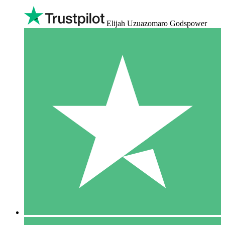
Elijah Uzuazomaro Godspower