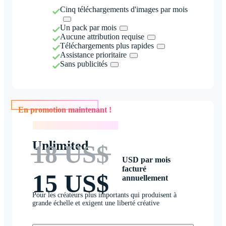
Cinq téléchargements d'images par mois
Un pack par mois
Aucune attribution requise
Téléchargements plus rapides
Assistance prioritaire
Sans publicités
En promotion maintenant !
En promotion maintenant !
Unlimited
18 US$
USD par mois
facturé
15 US$
annuellement
Pour les créateurs plus importants qui produisent à
grande échelle et exigent une liberté créative