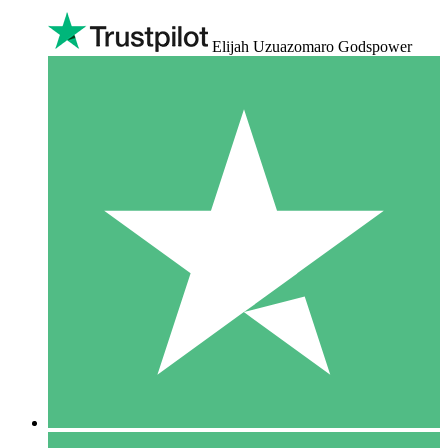
Elijah Uzuazomaro Godspower