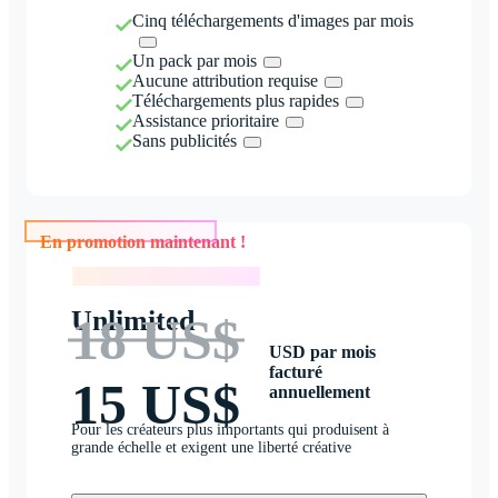
Cinq téléchargements d'images par mois
Un pack par mois
Aucune attribution requise
Téléchargements plus rapides
Assistance prioritaire
Sans publicités
En promotion maintenant !
En promotion maintenant !
Unlimited
18 US$
USD par mois
facturé
15 US$
annuellement
Pour les créateurs plus importants qui produisent à
grande échelle et exigent une liberté créative