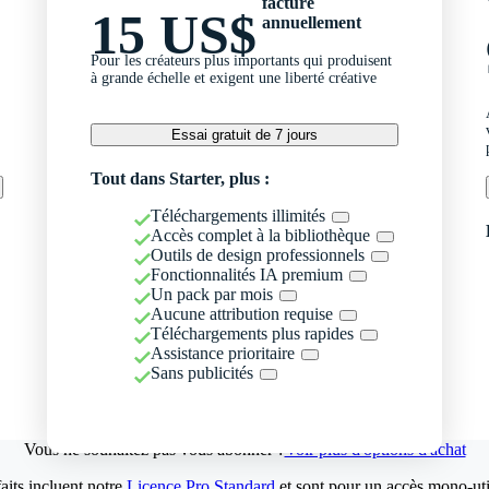
facturé
15 US$
annuellement
Pour les créateurs plus importants qui produisent
à grande échelle et exigent une liberté créative
Essai gratuit de 7 jours
Tout dans Starter, plus :
Téléchargements illimités
Accès complet à la bibliothèque
Outils de design professionnels
Fonctionnalités IA premium
Un pack par mois
Aucune attribution requise
Téléchargements plus rapides
Assistance prioritaire
Sans publicités
Vous ne souhaitez pas vous abonner ?
Voir plus d'options d'achat
aits incluent notre
Licence Pro Standard
et sont pour un accès mono-util