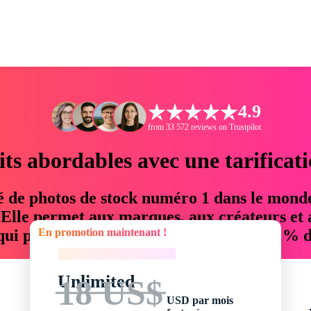
4.9
from 33 572 reviews on Trustpilot
its abordables avec une tarificat
é de photos de stock numéro 1 dans le mond
. Elle permet aux marques, aux créateurs et 
En promotion maintenant !
 qui permettent d'économiser jusqu'à 76 % d
En promotion maintenant !
Unlimited
18 US$
USD par mois