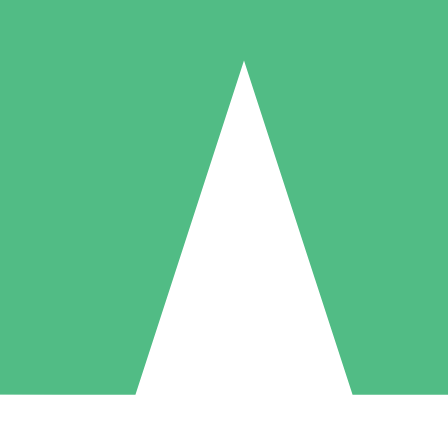
Packs de Crédits Individuels
 à l'utilisation avec des crédits de téléchargement. Sans engagement me
1 Téléchargement
5 Téléchargements
10 Téléchargement
10
15
20
US$
00
US$
00
US$
00