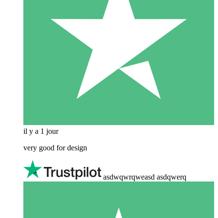
il y a 1 jour
very good for design
asdwqwrqweasd asdqwerq