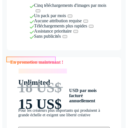
Cinq téléchargements d'images par mois
Un pack par mois
Aucune attribution requise
Téléchargements plus rapides
Assistance prioritaire
Sans publicités
En promotion maintenant !
En promotion maintenant !
Unlimited
18 US$
USD par mois
facturé
15 US$
annuellement
Pour les créateurs plus importants qui produisent à
grande échelle et exigent une liberté créative