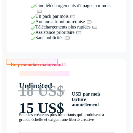
Cinq téléchargements d'images par mois
Un pack par mois
Aucune attribution requise
Téléchargements plus rapides
Assistance prioritaire
Sans publicités
En promotion maintenant !
En promotion maintenant !
Unlimited
18 US$
USD par mois
facturé
15 US$
annuellement
Pour les créateurs plus importants qui produisent à
grande échelle et exigent une liberté créative