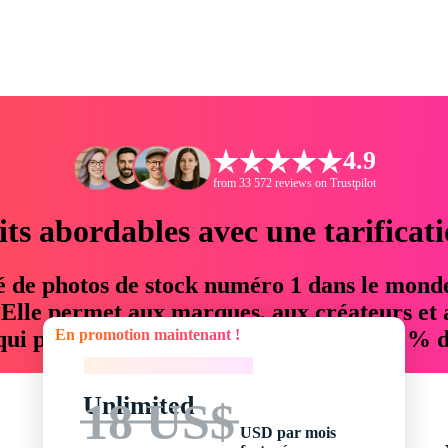
4.9
from 33 572 reviews on Trustpilot
its abordables avec une tarificat
é de photos de stock numéro 1 dans le mond
. Elle permet aux marques, aux créateurs et 
En promotion maintenant !
 qui permettent d'économiser jusqu'à 76 % d
En promotion maintenant !
Unlimited
18 US$
USD par mois