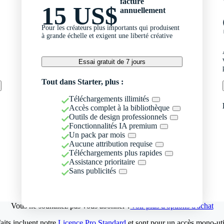
facturé
15 US$
annuellement
Pour les créateurs plus importants qui produisent
à grande échelle et exigent une liberté créative
Essai gratuit de 7 jours
Tout dans Starter, plus :
Téléchargements illimités
Accès complet à la bibliothèque
Outils de design professionnels
Fonctionnalités IA premium
Un pack par mois
Aucune attribution requise
Téléchargements plus rapides
Assistance prioritaire
Sans publicités
Vous ne souhaitez pas vous abonner ?
Voir plus d'options d'achat
aits incluent notre
Licence Pro Standard
et sont pour un accès mono-util