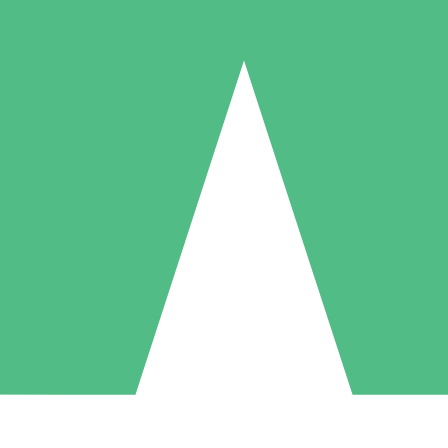
Packs de Crédits Individuels
 à l'utilisation avec des crédits de téléchargement. Sans engagement me
1 Téléchargement
5 Téléchargements
10 Téléchargement
10
15
20
US$
00
US$
00
US$
00