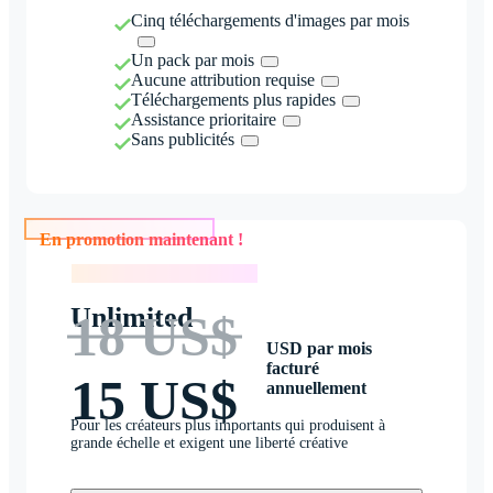
Cinq téléchargements d'images par mois
Un pack par mois
Aucune attribution requise
Téléchargements plus rapides
Assistance prioritaire
Sans publicités
En promotion maintenant !
En promotion maintenant !
Unlimited
18 US$
USD par mois
facturé
15 US$
annuellement
Pour les créateurs plus importants qui produisent à
grande échelle et exigent une liberté créative