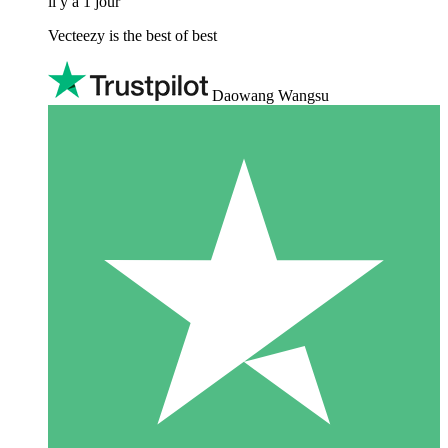
il y a 1 jour
Vecteezy is the best of best
Daowang Wangsu