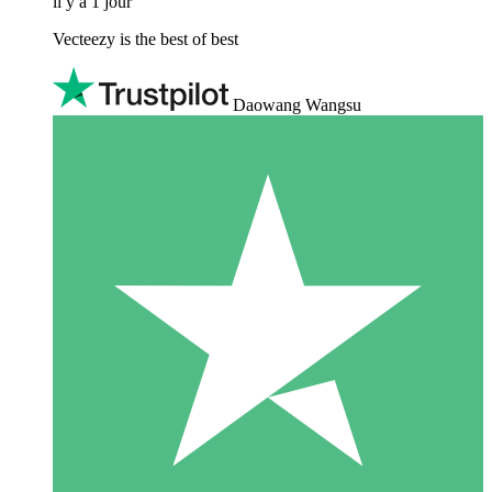
il y a 1 jour
Vecteezy is the best of best
Daowang Wangsu