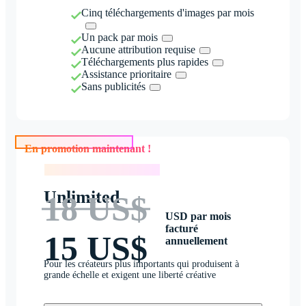
Cinq téléchargements d'images par mois
Un pack par mois
Aucune attribution requise
Téléchargements plus rapides
Assistance prioritaire
Sans publicités
En promotion maintenant !
En promotion maintenant !
Unlimited
18 US$
USD par mois
facturé
15 US$
annuellement
Pour les créateurs plus importants qui produisent à
grande échelle et exigent une liberté créative