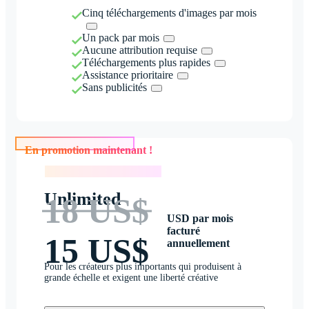
Cinq téléchargements d'images par mois
Un pack par mois
Aucune attribution requise
Téléchargements plus rapides
Assistance prioritaire
Sans publicités
En promotion maintenant !
En promotion maintenant !
Unlimited
18 US$
USD par mois
facturé
15 US$
annuellement
Pour les créateurs plus importants qui produisent à
grande échelle et exigent une liberté créative