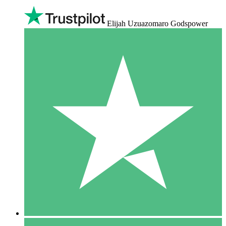
Elijah Uzuazomaro Godspower