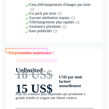
Cinq téléchargements d'images par mois
Un pack par mois
Aucune attribution requise
Téléchargements plus rapides
Assistance prioritaire
Sans publicités
En promotion maintenant !
En promotion maintenant !
Unlimited
18 US$
USD par mois
facturé
15 US$
annuellement
Pour les créateurs plus importants qui produisent à
grande échelle et exigent une liberté créative