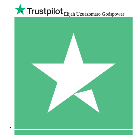
Elijah Uzuazomaro Godspower