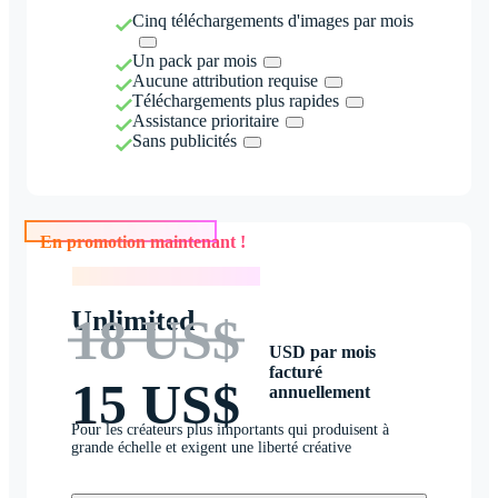
Cinq téléchargements d'images par mois
Un pack par mois
Aucune attribution requise
Téléchargements plus rapides
Assistance prioritaire
Sans publicités
En promotion maintenant !
En promotion maintenant !
Unlimited
18 US$
USD par mois
facturé
15 US$
annuellement
Pour les créateurs plus importants qui produisent à
grande échelle et exigent une liberté créative