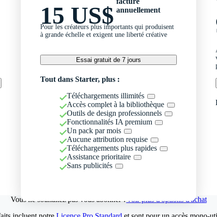
facturé
15 US$
annuellement
Pour les créateurs plus importants qui produisent
à grande échelle et exigent une liberté créative
Essai gratuit de 7 jours
Tout dans Starter, plus :
Téléchargements illimités
Accès complet à la bibliothèque
Outils de design professionnels
Fonctionnalités IA premium
Un pack par mois
Aucune attribution requise
Téléchargements plus rapides
Assistance prioritaire
Sans publicités
Vous ne souhaitez pas vous abonner ?
Voir plus d'options d'achat
aits incluent notre
Licence Pro Standard
et sont pour un accès mono-util