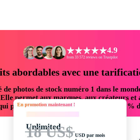
4.9
from 33 572 reviews on Trustpilot
its abordables avec une tarificat
é de photos de stock numéro 1 dans le mond
. Elle permet aux marques, aux créateurs et 
En promotion maintenant !
 qui permettent d'économiser jusqu'à 76 % d
En promotion maintenant !
Unlimited
18 US$
USD par mois