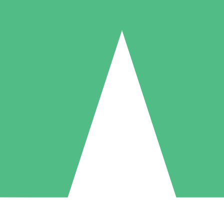
Packs de Crédits Individuels
 à l'utilisation avec des crédits de téléchargement. Sans engagement me
1 Téléchargement
5 Téléchargements
10 Téléchargement
10
15
20
US$
00
US$
00
US$
00